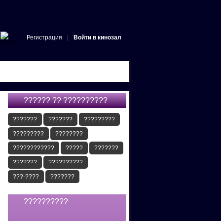
Регистрация
|
Войти в кинозал
?????? ?? ??????????
???????
???????
?????????
?????????
????????
????????????
?????
???????
???????
??????????
???-????
???????
??????????