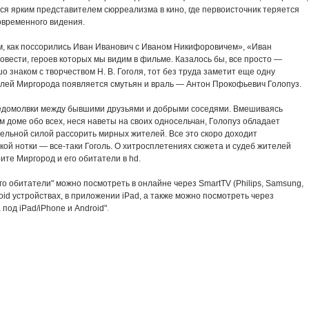
тся ярким представителем сюрреализма в кино, где первоисточник теряется
современного видения.
м, как поссорились Иван Иванович с Иваном Никифоровичем», «Иван
овести, героев которых мы видим в фильме. Казалось бы, все просто —
о знаком с творчеством Н. В. Гоголя, тот без труда заметит еще одну
ей Миргорода появляется смутьян и враль — Антон Прокофьевич Голопуз.
недомолвки между бывшими друзьями и добрыми соседями. Вмешиваясь
ом доме обо всех, неся наветы на своих односельчан, Голопуз обладает
ельной силой рассорить мирных жителей. Все это скоро доходит
кой нотки — все-таки Гоголь. О хитросплетениях сюжета и судеб жителей
ите Миргород и его обитатели в hd.
о обитатели" можно посмотреть в онлайне через SmartTV (Philips, Samsung,
roid устройствах, в приложении iPad, а также можно посмотреть через
под iPad/iPhone и Android"
.