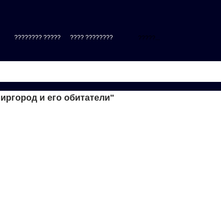
???????? ?????
???? ????????
|
иргород и его обитатели"