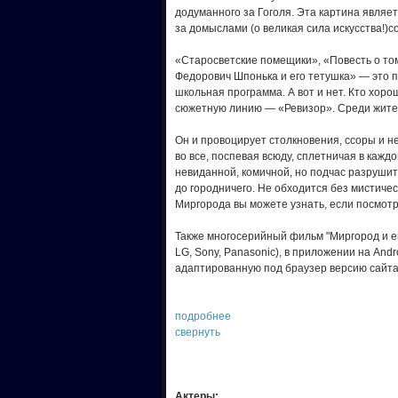
додуманного за Гоголя. Эта картина являе
за домыслами (о великая сила искусства!)
«Старосветские помещики», «Повесть о то
Федорович Шпонька и его тетушка» — это п
школьная программа. А вот и нет. Кто хорош
сюжетную линию — «Ревизор». Среди жител
Он и провоцирует столкновения, ссоры и 
во все, поспевая всюду, сплетничая в кажд
невиданной, комичной, но подчас разрушит
до городничего. Не обходится без мистичес
Миргорода вы можете узнать, если посмотр
Также многосерийный фильм "Миргород и ег
LG, Sony, Panasonic), в приложении на And
адаптированную под браузер версию сайта 
подробнее
свернуть
Актеры: