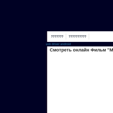
???????
??????????
usb driver android
Смотреть онлайн Фильм "М