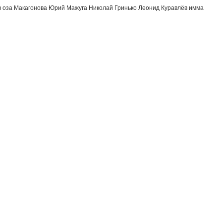
 оза Макагонова Юрий Мажуга Николай Гринько Леонид Куравлёв имма