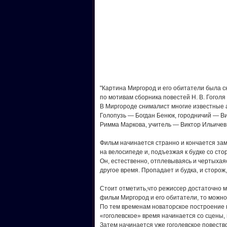
"Картина Миргород и его обитатели была 
по мотивам сборника повестей Н. В. Гогол
В Миргороде снималист многие известные а
Голопузь — Богдан Бенюк, городничий — В
Римма Маркова, учитель — Виктор Ильичев
Фильм начинается странно и кончается зам
на велосипеде и, подъезжая к будке со сто
Он, естественно, отплевываясь и чертыхая
другое время. Пропадает и будка, и сторож,
Стоит отметить,что режиссер достаточно м
фильм Миргород и его обитатели, то можно
По тем временам новаторское построение п
«гоголевское» время начинается со сцены,
Затем начинается уже гоголевское повеств