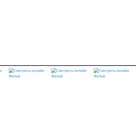
Смотреть онлайн
Фильм "Как
Смотреть онлайн
поссорились Иван
 с
Фильм "Легенда о
Смотреть онлайн
Иванович с Иваном
княгине Ольге"
Фильм "Золото"
Никифоровиче ...