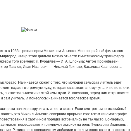
снята в 1983 г. режиссером Михаилом Ильенко. Многосерийный фильм снят
я Миргород. Жанр этого фильма можно отнести к мистическому трагифарсу.
ктеры того времени: Л. Куравлев — И. А. Шпонька; Антон Прокофьевич
иктор Павлов, Иван Иванович — Николай Гринько, Василиса Кашпоровна —
.
ысловато. Начинается сюжет с того, что молодой сельский учитель едет
рожем, падает в огромную лужу, которая оказывается ему чуть ли не по плечи.
сь, пытается вылезти из этой ямы-лужи. И, внезапно, перед ним открывается
 и сам учитель. И понеслось: начинается гоголевское время.
астерски начал раскручивать и вести сюжет. Если смотреть многосерийный
 понять, что Михаил Ильенко совершил прорыв в советском кинематографе.
овествования в хаотичном порядке встречались не так часто. Во-первых,
 где красят, переодевают и гримируют актрису на роль Пульхерии Ивановны.
ование. Режиссер со сценаристом добавили в фильм много своего, авторского,