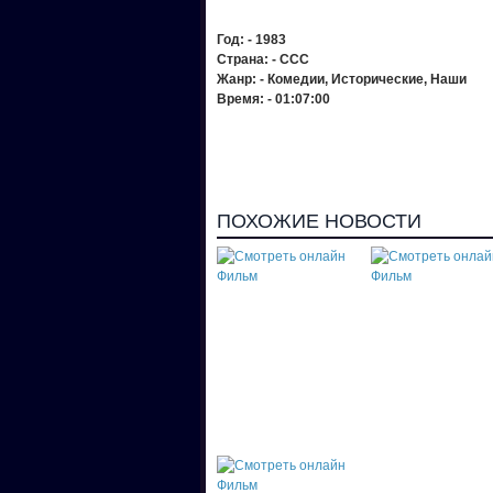
Год:
- 1983
Страна:
- ССС
Жанр:
- Комедии, Исторические, Наши
Время:
- 01:07:00
ПОХОЖИЕ НОВОСТИ
Смотреть онлайн
Смотреть онлайн
Фильм "Дама с
Фильм "Белая птица
попугаем"
черной отметиной"